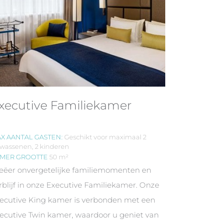
xecutive Familiekamer
X AANTAL GASTEN:
Geschikt voor maximaal 2
lwassenen, 2 kinderen
MER GROOTTE
50 m²
eëer onvergetelijke familiemomenten en
rblijf in onze Executive Familiekamer. Onze
ecutive King kamer is verbonden met een
ecutive Twin kamer, waardoor u geniet van