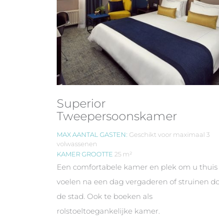
Superior
Tweepersoonskamer
MAX AANTAL GASTEN:
Geschikt voor maximaal 3
volwassenen
KAMER GROOTTE
25 m²
Een comfortabele kamer en plek om u thuis
voelen na een dag vergaderen of struinen d
de stad. Ook te boeken als
rolstoeltoegankelijke kamer.