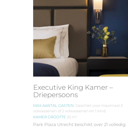
Executive King Kamer –
Driepersoons
MAX AANTAL GASTEN:
Geschikt voor maximaal 3
volwassenen of 2 volwassenen en 1 kind
KAMER GROOTTE
25 m²
Park Plaza Utrecht beschikt over 21 volledig