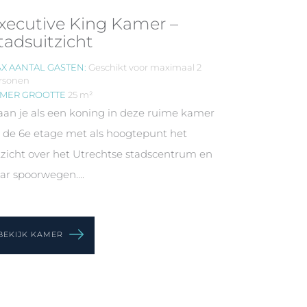
xecutive King Kamer –
tadsuitzicht
X AANTAL GASTEN:
Geschikt voor maximaal 2
rsonen
MER GROOTTE
25 m²
an je als een koning in deze ruime kamer
 de 6e etage met als hoogtepunt het
tzicht over het Utrechtse stadscentrum en
ar spoorwegen....
BEKIJK KAMER