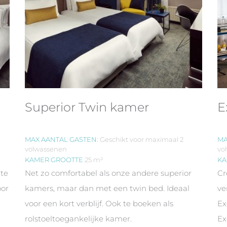
Superior Twin kamer
E
MAX AANTAL GASTEN:
Geschikt voor maximaal 2
MA
volwassenen
vo
KAMER GROOTTE
25 m²
KA
 te
Net zo comfortabel als onze andere superior
Cr
oor
kamers, maar dan met een twin bed. Ideaal
ve
voor een kort verblijf. Ook te boeken als
Ex
rolstoeltoegankelijke kamer.
Ex