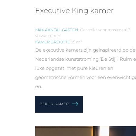
Executive King kamer
MAX AANTAL GASTEN:
Geschikt voor maximaal 3
volwassenen
KAMER GROOTTE
25 m²
De executive kamers zijn geïnspireerd op de
Nederlandse kunststroming ‘De Stijl’. Ruim 
luxe opgezet, met pure kleuren en
geometrische vormen voor een evenwichtig
en...
BEKIJK KAMER