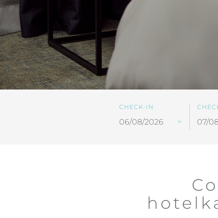
CHECK-IN
CHEC
Co
hotelk