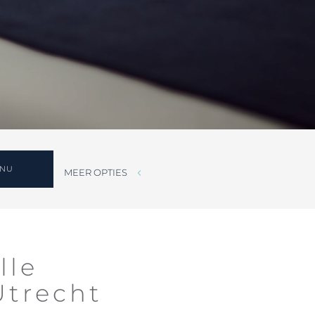
 NU
MEER OPTIES
lle
Utrecht