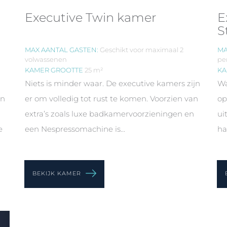
Executive Twin kamer
E
S
MAX AANTAL GASTEN:
Geschikt voor maximaal 2
MA
volwassenen
pe
KAMER GROOTTE
25 m²
KA
Niets is minder waar. De executive kamers zijn
Wa
en
er om volledig tot rust te komen. Voorzien van
op
extra’s zoals luxe badkamervoorzieningen en
ui
e
een Nespressomachine is...
ha
BEKIJK KAMER