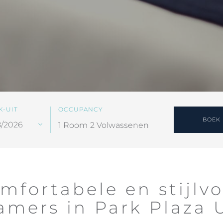
K-UIT
OCCUPANCY
BOEK
1 Room
2 Volwassenen
mfortabele en stijlvo
amers in Park Plaza 