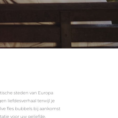
ntische steden van Europa
n liefdesverhaal terwijl je
lve fles bubbels bij aankomst
tatie voor uw geliefde.