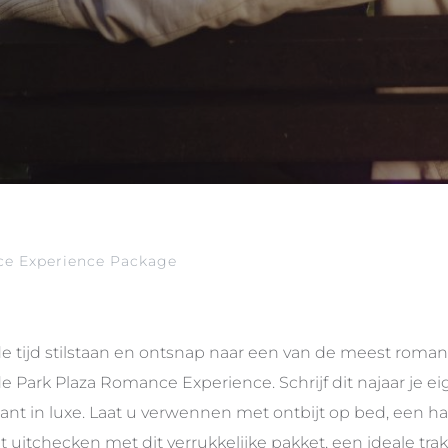
e Experience Package
de tijd stilstaan en ontsnap naar een van de meest roma
e Park Plaza Romance Experience. Schrijf dit najaar je eige
ant in luxe. Laat u verwennen met ontbijt op bed, een ha
at uitchecken met dit verrukkelijke pakket, een ideale trak