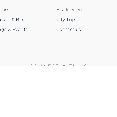
ssie
Faciliteiten
rant & Bar
City Trip
ngs & Events
Contact us
CONNECT WITH US
AWARDS & RECOGNITION