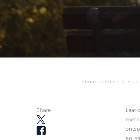
Home
Offer
Romanc
Share
Laat 
met d
ontsp
en la