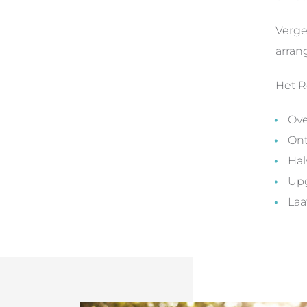
Verge
arran
Het R
Ove
Ont
Hal
Upg
Laa