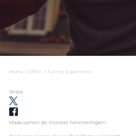
Home
Offer
Family Experience
Share
Maak samen de mooiste herinneringen!