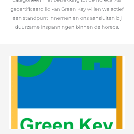
categorieën met betrekking tot de horeca. Als
gecertificeerd lid van Green Key willen we actief
een standpunt innemen en ons aansluiten bij
duurzame inspanningen binnen de horeca.