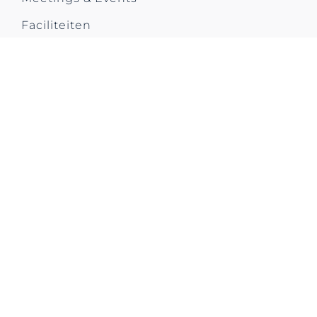
Faciliteiten
City Trip
Contact us
CONTACT US
Park Plaza Utrecht
Westplein 50
3531 BL Utrecht
The Netherlands
T: +31 (0)30 292 5200
E: ppufo@pphe.com